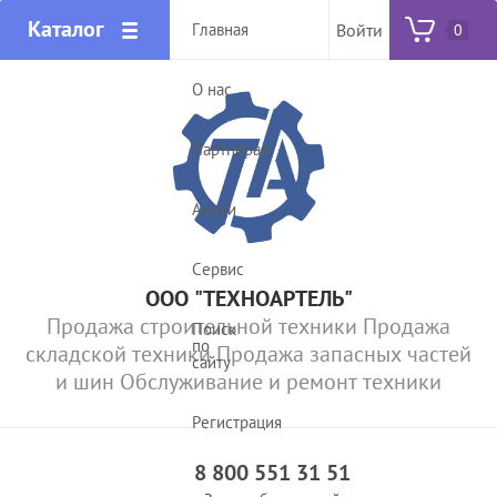
Каталог
Главная
Войти
0
О нас
Партнёрам
Акции
Сервис
ООО "ТЕХНОАРТЕЛЬ"
Продажа строительной техники Продажа
Поиск
по
складской техники Продажа запасных частей
сайту
и шин Обслуживание и ремонт техники
Регистрация
8 800 551 31 51